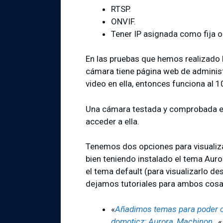
RTSP.
ONVIF.
Tener IP asignada como fija o
En las pruebas que hemos realizado
cámara tiene página web de adminis
video en ella, entonces funciona al 
Una cámara testada y comprobada es 
acceder a ella.
Tenemos dos opciones para visualiz
bien teniendo instalado el tema Aur
el tema default (para visualizarlo d
dejamos tutoriales para ambos cosa
«
Añadimos temas para poder ca
domoticz: Aurora, Machinon…
«