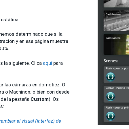
 estática.
 hemos determinado que si la
tración y en esa página muestra
100%.
la siguiente. Clica
aquí
para
ar las cámaras en domoticz. O
ora o Machinon; o bien con desde
esde la pestaña
Custom
). Os
s:
mbiar el visual (interfaz) de
.