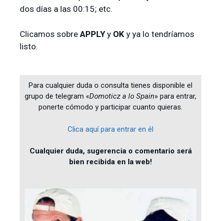
dos días a las 00:15; etc.
Clicamos sobre
APPLY
y
OK
y ya lo tendríamos
listo.
Para cualquier duda o consulta tienes disponible el
grupo de telegram «
Domoticz a lo Spain
» para entrar,
ponerte cómodo y participar cuanto quieras.
Clica aquí para entrar en él
Cualquier duda, sugerencia o comentario será
bien recibida en la web!