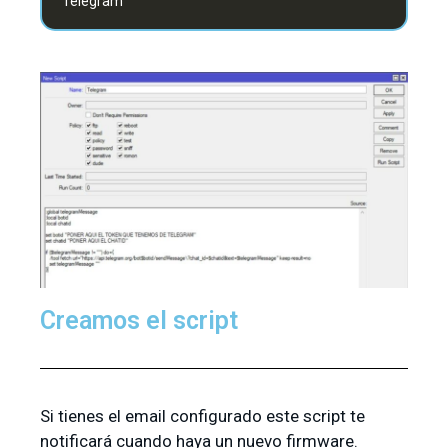
Telegram
Creamos el script
Si tienes el email configurado este script te
notificará cuando haya un nuevo firmware.