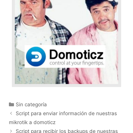
Sin categoría
Script para enviar información de nuestras
mikrotik a domoticz
Script para recibir los backups de nuestras