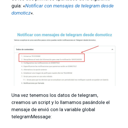
guía: «
Notificar con mensajes de telegram desde
domoticz
«.
Una vez tenemos los datos de telegram,
creamos un script y lo llamamos pasándole el
mensaje de envió con la variable global
telegramMessage: