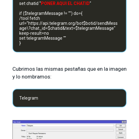
set chatid "
PONER AQUI EL CHATID
"
if ($telegramMessage != "") do={
/tool fetch
url="https://api.telegram.org/bot$botid/sendMess
age\?chat_id=$chatid&text=$telegramMessage"
keep-result=no
set telegramMessage ""
}
Cubrimos las mismas pestañas que en la imagen
y lo nombramos:
Telegram