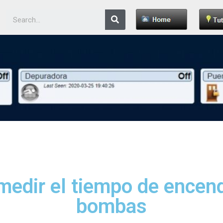
 medir el tiempo de encen
bombas