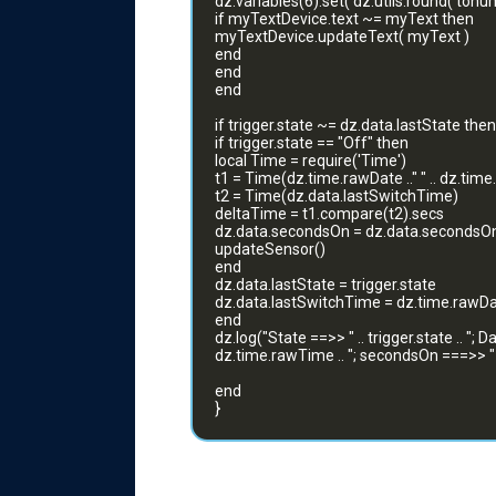
dz.variables(6).set( dz.utils.round( to
if myTextDevice.text ~= myText then
myTextDevice.updateText( myText )
end
end
end
if trigger.state ~= dz.data.lastState then
if trigger.state == "Off" then
local Time = require('Time')
t1 = Time(dz.time.rawDate .." " .. dz.ti
t2 = Time(dz.data.lastSwitchTime)
deltaTime = t1.compare(t2).secs
dz.data.secondsOn = dz.data.secondsO
updateSensor()
end
dz.data.lastState = trigger.state
dz.data.lastSwitchTime = dz.time.rawDate
end
dz.log("State ==>> " .. trigger.state .. "; D
dz.time.rawTime .. "; secondsOn ===>> 
end
}