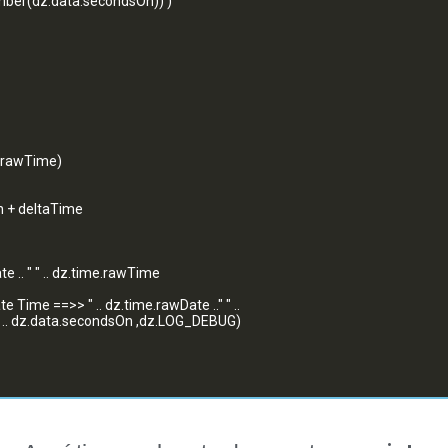
number(dz.data.secondsOn)) )
me.rawTime)
n + deltaTime
 .. " " .. dz.time.rawTime
ate Time ==>> " .. dz.time.rawDate .." " ..
" .. dz.data.secondsOn ,dz.LOG_DEBUG)