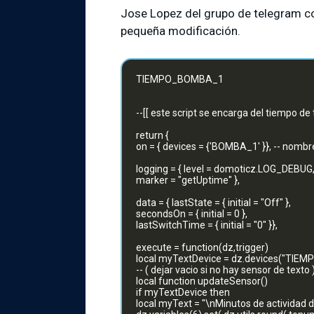
Jose Lopez del grupo de telegram c
pequeña modificación.
TIEMPO_BOMBA_1
--[[ este script se encarga del tiempo d
return {
on = { devices = {'BOMBA_1' }}, -- nombre
logging = { level = domoticz.LOG_DEBUG
marker = "getUptime" },
data = { lastState = { initial = "Off" },
secondsOn = { initial = 0 },
lastSwitchTime = { initial = "0" }},
execute = function(dz,trigger)
local myTextDevice = dz.devices("TIEMP
-- ( dejar vacio si no hay sensor de texto 
local function updateSensor()
if myTextDevice then
local myText = "\nMinutos de actividad de