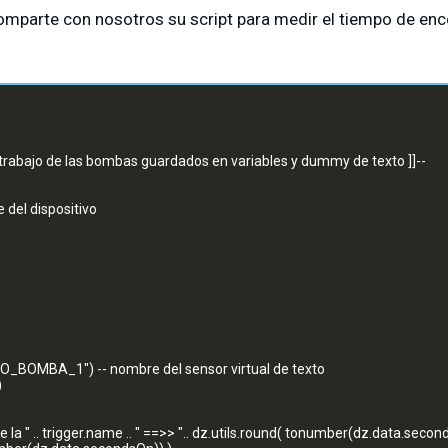
omparte con nosotros su script para medir el tiempo de en
e trabajo de las bombas guardados en variables y dummy de texto ]]--
 del dispositivo
,
O_BOMBA_1") -- nombre del sensor virtual de texto
)
 la " .. trigger.name .. " ==>> ".. dz.utils.round( tonumber(dz.data.secon