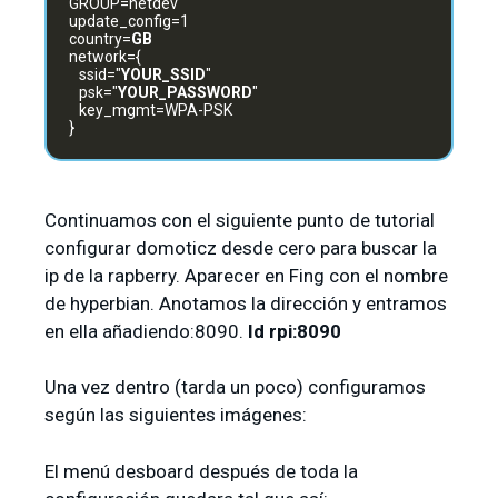
GROUP=netdev
update_config=1
country=
GB
network={
ssid="
YOUR_SSID
"
psk="
YOUR_PASSWORD
"
key_mgmt=WPA-PSK
}
Continuamos con el siguiente punto de tutorial
configurar domoticz desde cero para buscar la
ip de la rapberry. Aparecer en Fing con el nombre
de hyperbian. Anotamos la dirección y entramos
en ella añadiendo:8090.
Id rpi:8090
Una vez dentro (tarda un poco) configuramos
según las siguientes imágenes:
El menú desboard después de toda la