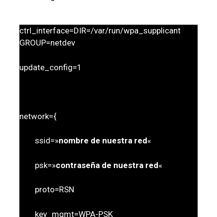
ctrl_interface=DIR=/var/run/wpa_supplicant
GROUP=netdev
update_config=1
network={
ssid=»
nombre de nuestra red
«
psk=»
contraseña de nuestra red
«
proto=RSN
key_mgmt=WPA-PSK