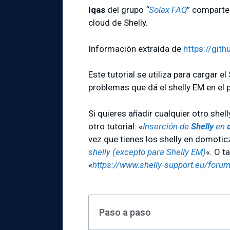
Iqas
del grupo
“
Solax FAQ
” comparte
cloud de Shelly.
Información extraída de
https://git
Este tutorial se utiliza para cargar 
problemas que dá el shelly EM en el pl
Si quieres añadir cualquier otro shel
otro tutorial: «
Inserción de
Shelly
en
vez que tienes los shelly en domoticz
shelly (excepto para Shelly EM)
«. O t
«
https://www.shelly-support.eu/foru
Paso a paso