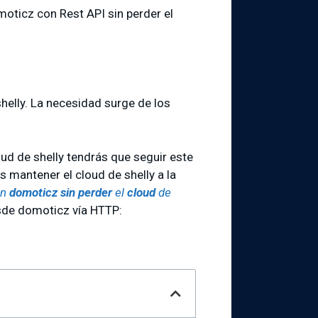
oticz con Rest API sin perder el
shelly. La necesidad surge de los
loud de shelly tendrás que seguir este
es mantener el cloud de shelly a la
n
domoticz
sin perder
el
cloud
de
esde domoticz vía HTTP: