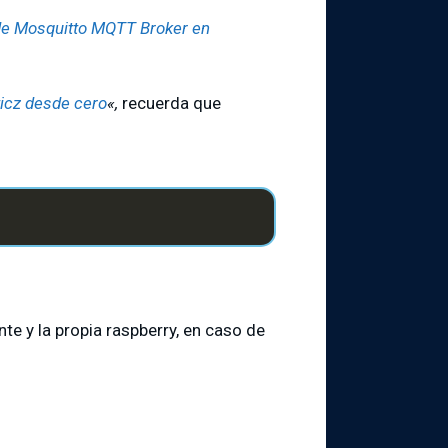
 de Mosquitto MQTT Broker en
ticz desde cero
«,
recuerda que
te y la propia raspberry, en caso de