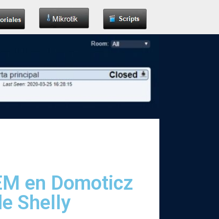
 EM en Domoticz
de Shelly