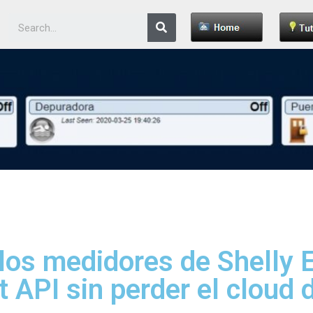
 los medidores de Shelly
 API sin perder el cloud 