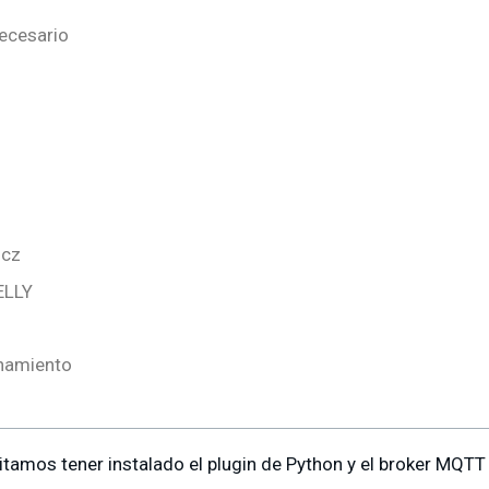
ecesario
icz
ELLY
namiento
sitamos tener instalado el plugin de Python y el broker MQTT